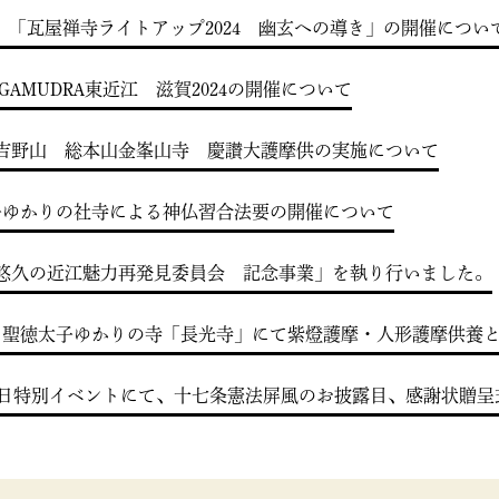
屋禅寺】「瓦屋禅寺ライトアップ2024 幽玄への導き」の開催につい
GAMUDRA東近江 滋賀2024の開催について
寺】吉野山 総本山金峯山寺 慶讃大護摩供の実施について
太子ゆかりの社寺による神仏習合法要の開催について
00年悠久の近江魅力再発見委員会 記念事業」を執り行いました。
（日）聖徳太子ゆかりの寺「長光寺」にて紫燈護摩・人形護摩供養
日特別イベントにて、十七条憲法屏風のお披露目、感謝状贈呈