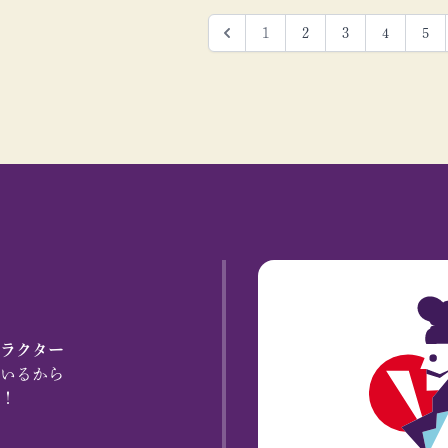
1
2
3
4
5
ラクター
いるから
！